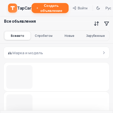
Создать
TapCar
Войти
Рус
объявление
Все объявления
Все авто
С пробегом
Новые
Зарубежные
Марка и модель