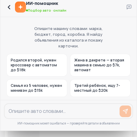
ИИ-помощник
Подбор авто · онлайн
Опишите машину словами: марка,
бюджет, город, коробка. Я найду
объявления из каталога и покажу
карточки.
Родился второй, нужен
Жена в декрете — вторая
кроссовер с автоматом
машина в семью до $7k,
до $18k
автомат
Семья из 5 человек, нужен
Третий ребёнок, ищу 7-
минивэн до $15k
местный до $20k
ИИ-помощник может ошибаться — проверяйте детали в объявлении