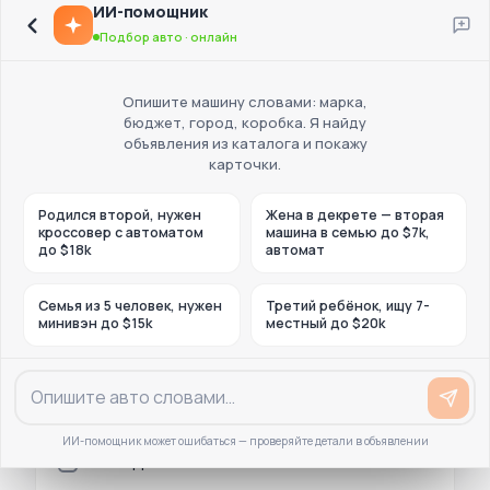
ИИ-помощник
Подбор авто · онлайн
Опишите машину словами: марка,
бюджет, город, коробка. Я найду
Город и регион
объявления из каталога и покажу
карточки.
ГДЕ ИСКАТЬ
Все города
Родился второй, нужен
Жена в декрете — вторая
кроссовер с автоматом
машина в семью до $7k,
до $18k
автомат
Стоимость, с
Семья из 5 человек, нужен
Третий ребёнок, ищу 7-
минивэн до $15k
местный до $20k
Способ связи
Звонок
ИИ-помощник может ошибаться — проверяйте детали в объявлении
WhatsApp