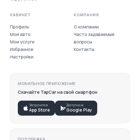
КАБИНЕТ
КОМПАНИЯ
Профиль
О компании
Мои авто
Часто задаваемые
Мои услуги
вопросы
Избранное
Контакты
Настройки
ПОПУЛЯРНЫЕ МАРКИ АВТО
Toyota
Hyundai
МОБИЛЬНОЕ ПРИЛОЖЕНИЕ
Kia
Скачайте TapCar на свой смартфон
Lexus
BMW
Mercedes-Benz
Загрузите в
Доступно в
App Store
Google Play
Honda
Subaru
Daewoo
Chevrolet
Volkswagen
ПОДДЕРЖКА