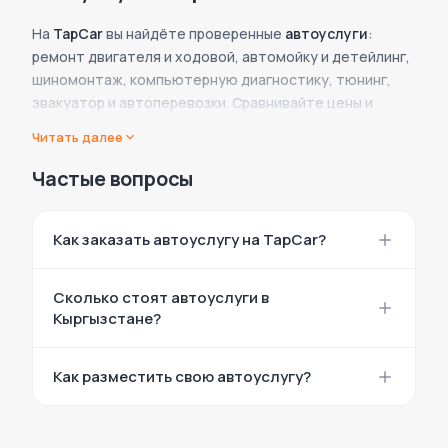
На
TapCar
вы найдёте проверенные
автоуслуги
:
ремонт двигателя и ходовой, автомойку и детейлинг,
шиномонтаж, компьютерную диагностику, тюнинг,
эвакуатор и автоперевозки. Сравнивайте цены и
отзывы, выбирайте мастера или сервис и
Читать далее
записывайтесь онлайн.
Частые вопросы
Оказываете автоуслуги? Разместите объявление на
TapCar и получайте клиентов из Бишкека, Оша и других
городов.
Как заказать автоуслугу на TapCar?
Выберите категорию, откройте объявление
Сколько стоят автоуслуги в
мастера или автосервиса и свяжитесь
Кыргызстане?
напрямую по телефону или в чате. Просмотр
контактов бесплатный.
Цены указаны в каждом объявлении и зависят от
Как разместить свою автоуслугу?
вида работ и сервиса. На TapCar удобно
сравнить предложения и выбрать оптимальное
Нажмите «Подать объявление», выберите тип
по цене.
«Услуга», заполните описание, цены и контакты.