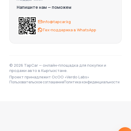
Nissan
Напишите нам — поможем
Audi
BYD
info@tapcar.kg
Ford
Mazda
Тех-поддержка в WhatsApp
SsangYong
Changan
LiXiang
Land Rover
Mitsubishi
© 2026 TapCar — онлайн-площадка для покупки и
Geely
продажи авто в Кыргызстане.
ВАЗ (Lada)
Проект принадлежит OcOO «Verdo Labs»
Jeep
Пользовательское соглашение
Политика конфиденциальности
Qiyuan
Zeekr
Renault Samsung
Lynk & Co
Tesla
Aion
Porsche
Opel