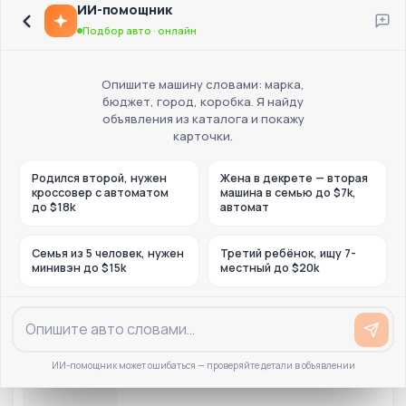
ИИ-помощник
Подбор авто · онлайн
Опишите машину словами: марка,
бюджет, город, коробка. Я найду
объявления из каталога и покажу
карточки.
Родился второй, нужен
Жена в декрете — вторая
кроссовер с автоматом
машина в семью до $7k,
до $18k
автомат
Семья из 5 человек, нужен
Третий ребёнок, ищу 7-
минивэн до $15k
местный до $20k
ИИ-помощник может ошибаться — проверяйте детали в объявлении