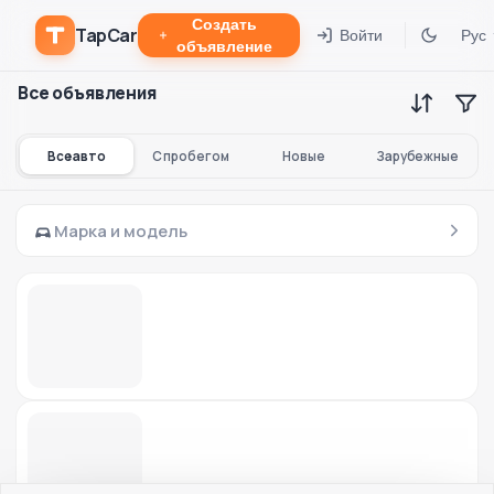
Создать
TapCar
Войти
Рус
объявление
Все объявления
Все авто
С пробегом
Новые
Зарубежные
Марка и модель