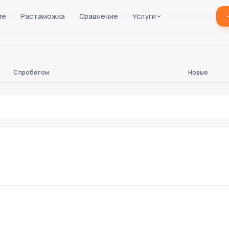
ие
Растаможка
Сравнение
Услуги
С пробегом
Новые