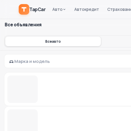
TapCar
Авто
Автокредит
Страхован
Все объявления
Все авто
Марка и модель