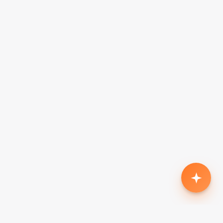
Родился второй, нужен кроссовер с автоматом
до $18k
Жена в декрете — вторая машина в семью до
$7k, автомат
Семья из 5 человек, нужен минивэн до $15k
Третий ребёнок, ищу 7-местный до $20k