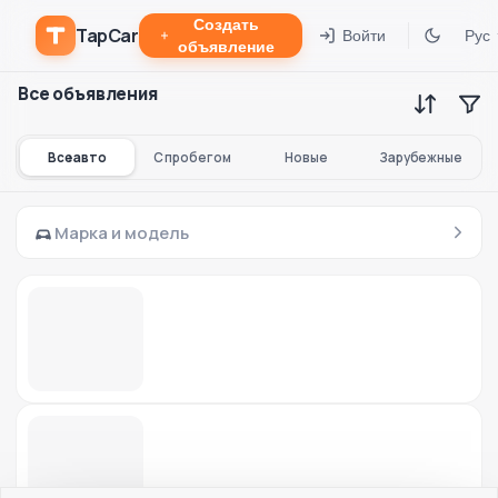
Создать
TapCar
Войти
Рус
объявление
Все объявления
Все авто
С пробегом
Новые
Зарубежные
Марка и модель