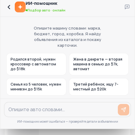
ИИ-помощник
Подбор авто · онлайн
Опишите машину словами: марка,
бюджет, город, коробка. Я найду
объявления из каталога и покажу
карточки.
Родился второй, нужен
Жена в декрете — вторая
кроссовер с автоматом
машина в семью до $7k,
до $18k
автомат
Семья из 5 человек, нужен
Третий ребёнок, ищу 7-
минивэн до $15k
местный до $20k
ИИ-помощник может ошибаться — проверяйте детали в объявлении