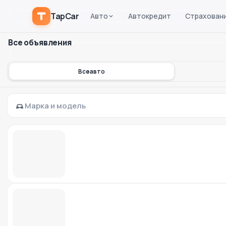
TapCar
Авто
Автокредит
Страхован
Все объявления
Все авто
Марка и модель