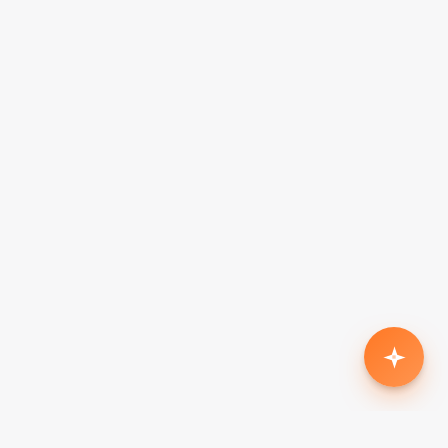
Родился второй, нужен кроссовер с автоматом
до $18k
Жена в декрете — вторая машина в семью до
$7k, автомат
Семья из 5 человек, нужен минивэн до $15k
Третий ребёнок, ищу 7-местный до $20k