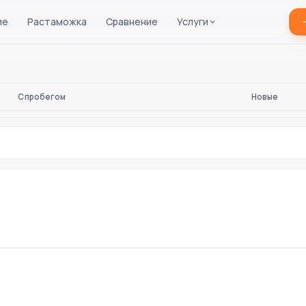
ие
Растаможка
Сравнение
Услуги
С пробегом
Новые