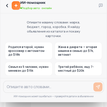
ИИ-помощник
Подбор авто · онлайн
Опишите машину словами: марка,
бюджет, город, коробка. Я найду
объявления из каталога и покажу
карточки.
Родился второй, нужен
Жена в декрете — вторая
кроссовер с автоматом
машина в семью до $7k,
до $18k
автомат
Семья из 5 человек, нужен
Третий ребёнок, ищу 7-
минивэн до $15k
местный до $20k
ИИ-помощник может ошибаться — проверяйте детали в объявлении