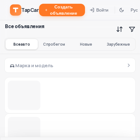
Создать
TapCar
Войти
Рус
объявление
Все объявления
Все авто
С пробегом
Новые
Зарубежные
Марка и модель