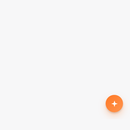
Родился второй, нужен кроссовер с автоматом
до $18k
Жена в декрете — вторая машина в семью до
$7k, автомат
Семья из 5 человек, нужен минивэн до $15k
Третий ребёнок, ищу 7-местный до $20k