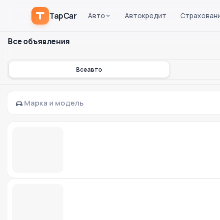
TapCar
Авто
Автокредит
Страхован
Все объявления
Все авто
Марка и модель