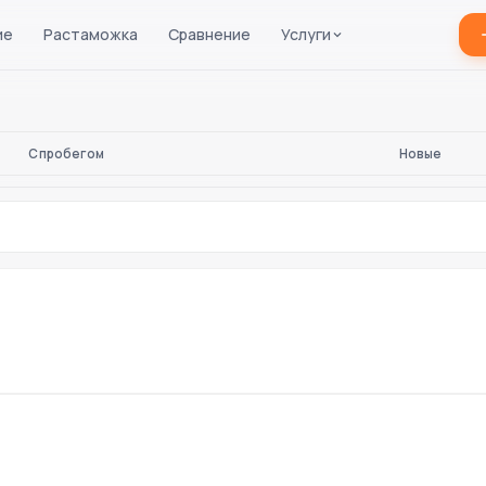
ие
Растаможка
Сравнение
Услуги
С пробегом
Новые