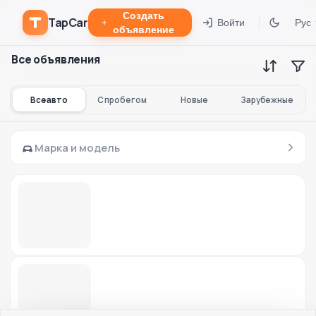
Создать
TapCar
Войти
Рус
объявление
Все объявления
Все авто
С пробегом
Новые
Зарубежные
Марка и модель