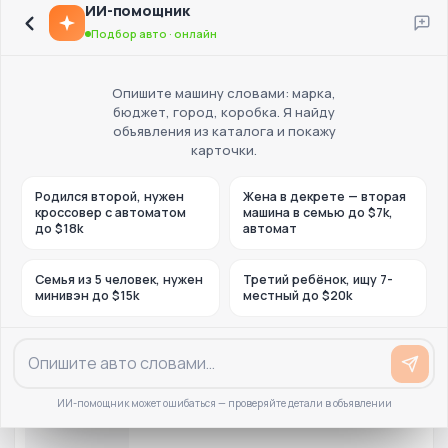
ИИ-помощник
Подбор авто · онлайн
Опишите машину словами: марка,
бюджет, город, коробка. Я найду
объявления из каталога и покажу
карточки.
Родился второй, нужен
Жена в декрете — вторая
кроссовер с автоматом
машина в семью до $7k,
до $18k
автомат
Семья из 5 человек, нужен
Третий ребёнок, ищу 7-
минивэн до $15k
местный до $20k
ИИ-помощник может ошибаться — проверяйте детали в объявлении