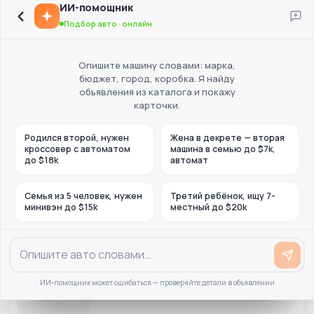
ИИ-помощник
Подбор авто · онлайн
Опишите машину словами: марка,
бюджет, город, коробка. Я найду
объявления из каталога и покажу
карточки.
Родился второй, нужен
Жена в декрете — вторая
кроссовер с автоматом
машина в семью до $7k,
до $18k
автомат
Семья из 5 человек, нужен
Третий ребёнок, ищу 7-
минивэн до $15k
местный до $20k
ИИ-помощник может ошибаться — проверяйте детали в объявлении