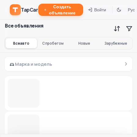
Создать
TapCar
Войти
Рус
объявление
Все объявления
Все авто
С пробегом
Новые
Зарубежные
Марка и модель