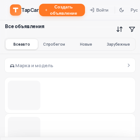
Создать
TapCar
Войти
Рус
объявление
Все объявления
Все авто
С пробегом
Новые
Зарубежные
Марка и модель