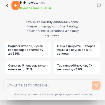
ИИ-помощник
Подбор авто · онлайн
Опишите машину словами: марка,
бюджет, город, коробка. Я найду
объявления из каталога и покажу
карточки.
Родился второй, нужен
Жена в декрете — вторая
кроссовер с автоматом
машина в семью до $7k,
до $18k
автомат
Семья из 5 человек, нужен
Третий ребёнок, ищу 7-
минивэн до $15k
местный до $20k
ИИ-помощник может ошибаться — проверяйте детали в объявлении