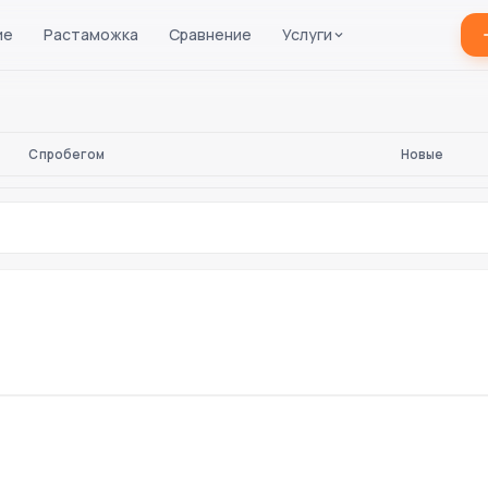
ие
Растаможка
Сравнение
Услуги
С пробегом
Новые