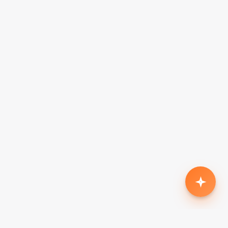
Родился второй, нужен кроссовер с автоматом
до $18k
Жена в декрете — вторая машина в семью до
$7k, автомат
Семья из 5 человек, нужен минивэн до $15k
Третий ребёнок, ищу 7-местный до $20k