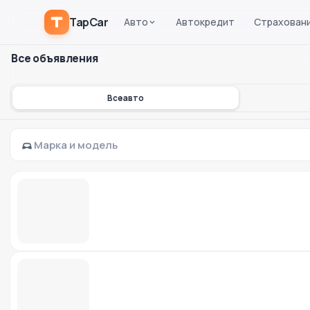
TapCar
Авто
Автокредит
Страхован
Все объявления
Все авто
Марка и модель