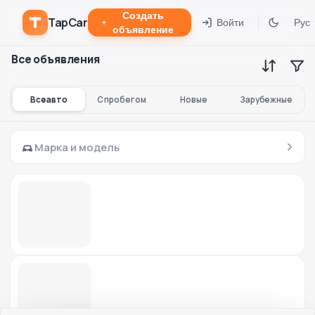
Создать
TapCar
Войти
Рус
объявление
Все объявления
Все авто
С пробегом
Новые
Зарубежные
Марка и модель