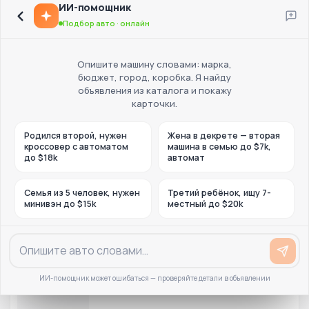
ИИ-помощник
Подбор авто · онлайн
Опишите машину словами: марка,
бюджет, город, коробка. Я найду
объявления из каталога и покажу
карточки.
Родился второй, нужен
Жена в декрете — вторая
кроссовер с автоматом
машина в семью до $7k,
до $18k
автомат
Семья из 5 человек, нужен
Третий ребёнок, ищу 7-
минивэн до $15k
местный до $20k
ИИ-помощник может ошибаться — проверяйте детали в объявлении