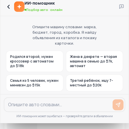
ИИ-помощник
Подбор авто · онлайн
Опишите машину словами: марка,
бюджет, город, коробка. Я найду
объявления из каталога и покажу
карточки.
Родился второй, нужен
Жена в декрете — вторая
кроссовер с автоматом
машина в семью до $7k,
до $18k
автомат
Семья из 5 человек, нужен
Третий ребёнок, ищу 7-
минивэн до $15k
местный до $20k
ИИ-помощник может ошибаться — проверяйте детали в объявлении