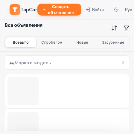
Создать
TapCar
Войти
Рус
объявление
Все объявления
Все авто
С пробегом
Новые
Зарубежные
Марка и модель