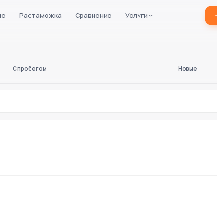
ие
Растаможка
Сравнение
Услуги
С пробегом
Новые