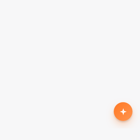
Родился второй, нужен кроссовер с автоматом
до $18k
Жена в декрете — вторая машина в семью до
$7k, автомат
Семья из 5 человек, нужен минивэн до $15k
Третий ребёнок, ищу 7-местный до $20k