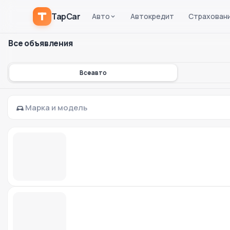
TapCar
Авто
Автокредит
Страхован
Все объявления
Все авто
Марка и модель