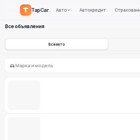
TapCar
Авто
Автокредит
Страхован
Все объявления
Все авто
Марка и модель