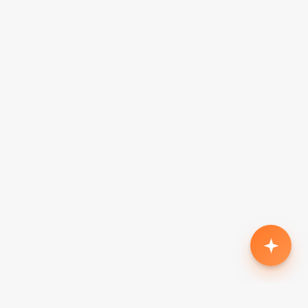
Родился второй, нужен кроссовер с автоматом
до $18k
Жена в декрете — вторая машина в семью до
$7k, автомат
Семья из 5 человек, нужен минивэн до $15k
Третий ребёнок, ищу 7-местный до $20k