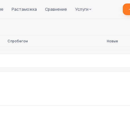
ие
Растаможка
Сравнение
Услуги
С пробегом
Новые