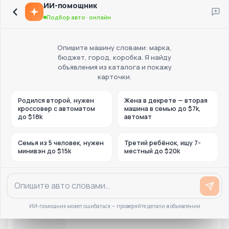
ИИ-помощник
Подбор авто · онлайн
Опишите машину словами: марка,
бюджет, город, коробка. Я найду
объявления из каталога и покажу
карточки.
Родился второй, нужен
Жена в декрете — вторая
кроссовер с автоматом
машина в семью до $7k,
до $18k
автомат
Семья из 5 человек, нужен
Третий ребёнок, ищу 7-
минивэн до $15k
местный до $20k
ИИ-помощник может ошибаться — проверяйте детали в объявлении