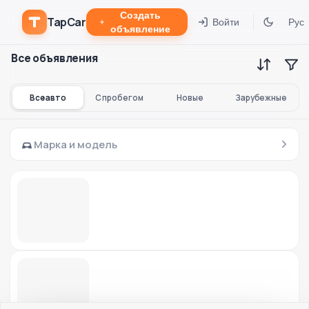
Создать
TapCar
Войти
Рус
объявление
Все объявления
Все авто
С пробегом
Новые
Зарубежные
Марка и модель