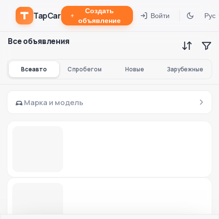
Создать
TapCar
Войти
Рус
объявление
Все объявления
Все авто
С пробегом
Новые
Зарубежные
Марка и модель