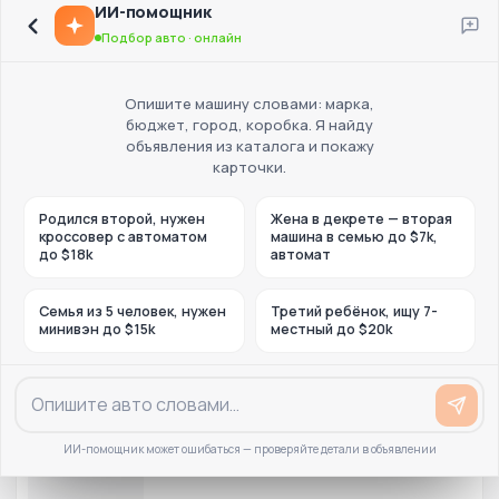
ИИ-помощник
Подбор авто · онлайн
Опишите машину словами: марка,
бюджет, город, коробка. Я найду
объявления из каталога и покажу
карточки.
Родился второй, нужен
Жена в декрете — вторая
кроссовер с автоматом
машина в семью до $7k,
до $18k
автомат
Семья из 5 человек, нужен
Третий ребёнок, ищу 7-
минивэн до $15k
местный до $20k
ИИ-помощник может ошибаться — проверяйте детали в объявлении