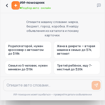
ИИ-помощник
Подбор авто · онлайн
Опишите машину словами: марка,
бюджет, город, коробка. Я найду
объявления из каталога и покажу
карточки.
Родился второй, нужен
Жена в декрете — вторая
кроссовер с автоматом
машина в семью до $7k,
до $18k
автомат
Семья из 5 человек, нужен
Третий ребёнок, ищу 7-
минивэн до $15k
местный до $20k
ИИ-помощник может ошибаться — проверяйте детали в объявлении