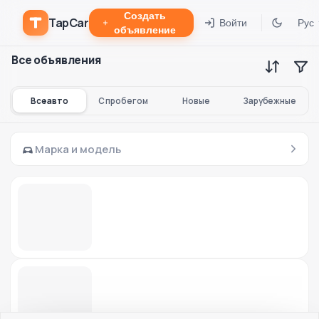
Создать
TapCar
Войти
Рус
объявление
Все объявления
Все авто
С пробегом
Новые
Зарубежные
Марка и модель