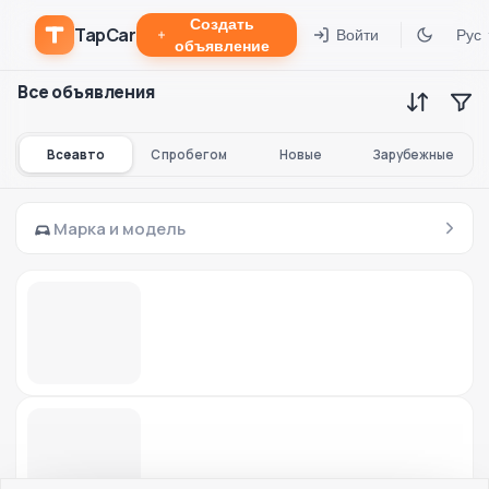
Создать
TapCar
Войти
Рус
объявление
Все объявления
Все авто
С пробегом
Новые
Зарубежные
Марка и модель