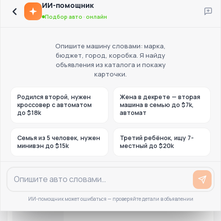
ИИ-помощник
Подбор авто · онлайн
Опишите машину словами: марка,
бюджет, город, коробка. Я найду
объявления из каталога и покажу
карточки.
Родился второй, нужен
Жена в декрете — вторая
кроссовер с автоматом
машина в семью до $7k,
до $18k
автомат
Семья из 5 человек, нужен
Третий ребёнок, ищу 7-
минивэн до $15k
местный до $20k
ИИ-помощник может ошибаться — проверяйте детали в объявлении