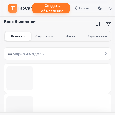
Создать
TapCar
Войти
Рус
объявление
Все объявления
Все авто
С пробегом
Новые
Зарубежные
Марка и модель