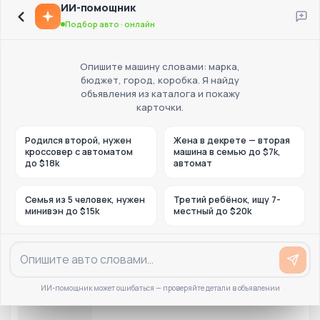
ИИ-помощник
Подбор авто · онлайн
Опишите машину словами: марка,
бюджет, город, коробка. Я найду
объявления из каталога и покажу
карточки.
Родился второй, нужен
Жена в декрете — вторая
кроссовер с автоматом
машина в семью до $7k,
до $18k
автомат
Семья из 5 человек, нужен
Третий ребёнок, ищу 7-
минивэн до $15k
местный до $20k
ИИ-помощник может ошибаться — проверяйте детали в объявлении