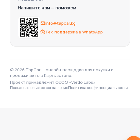
Nissan
Напишите нам — поможем
Audi
BYD
info@tapcar.kg
Ford
Mazda
Тех-поддержка в WhatsApp
SsangYong
Changan
LiXiang
Land Rover
Mitsubishi
© 2026 TapCar — онлайн-площадка для покупки и
Geely
продажи авто в Кыргызстане.
ВАЗ (Lada)
Проект принадлежит OcOO «Verdo Labs»
Jeep
Пользовательское соглашение
Политика конфиденциальности
Qiyuan
Zeekr
Renault Samsung
Lynk & Co
Tesla
Aion
Porsche
Opel