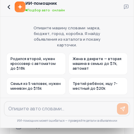
ИИ-помощник
Подбор авто · онлайн
Опишите машину словами: марка,
бюджет, город, коробка. Я найду
Город и регион
объявления из каталога и покажу
карточки.
ГДЕ ИСКАТЬ
Все города
Родился второй, нужен
Жена в декрете — вторая
кроссовер с автоматом
машина в семью до $7k,
до $18k
автомат
Стоимость, с
Семья из 5 человек, нужен
Третий ребёнок, ищу 7-
минивэн до $15k
местный до $20k
Способ связи
Звонок
ИИ-помощник может ошибаться — проверяйте детали в объявлении
WhatsApp