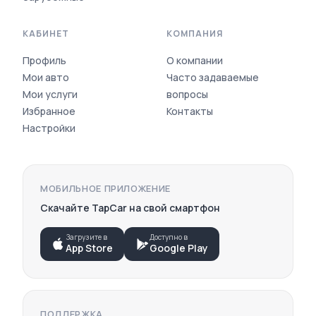
КАБИНЕТ
КОМПАНИЯ
Профиль
О компании
Мои авто
Часто задаваемые
Мои услуги
вопросы
Избранное
Контакты
Настройки
ПОПУЛЯРНЫЕ МАРКИ АВТО
Toyota
Hyundai
МОБИЛЬНОЕ ПРИЛОЖЕНИЕ
Kia
Скачайте TapCar на свой смартфон
Lexus
BMW
Mercedes-Benz
Загрузите в
Доступно в
App Store
Google Play
Honda
Subaru
Daewoo
Chevrolet
Volkswagen
ПОДДЕРЖКА