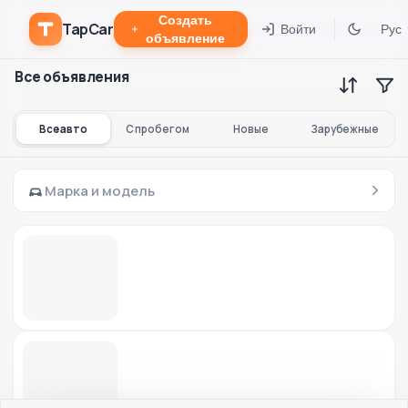
Создать
TapCar
Войти
Рус
объявление
Все объявления
Все авто
С пробегом
Новые
Зарубежные
Марка и модель