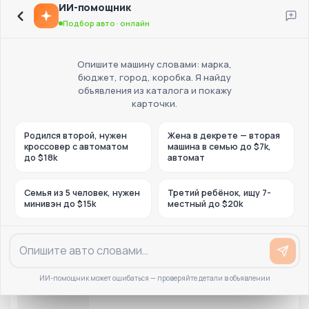
ИИ-помощник
Подбор авто · онлайн
Опишите машину словами: марка,
бюджет, город, коробка. Я найду
объявления из каталога и покажу
карточки.
Родился второй, нужен
Жена в декрете — вторая
кроссовер с автоматом
машина в семью до $7k,
до $18k
автомат
Семья из 5 человек, нужен
Третий ребёнок, ищу 7-
минивэн до $15k
местный до $20k
ИИ-помощник может ошибаться — проверяйте детали в объявлении