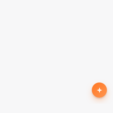
Родился второй, нужен кроссовер с автоматом
до $18k
Жена в декрете — вторая машина в семью до
$7k, автомат
Семья из 5 человек, нужен минивэн до $15k
Третий ребёнок, ищу 7-местный до $20k