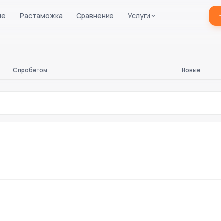
ие
Растаможка
Сравнение
Услуги
С пробегом
Новые