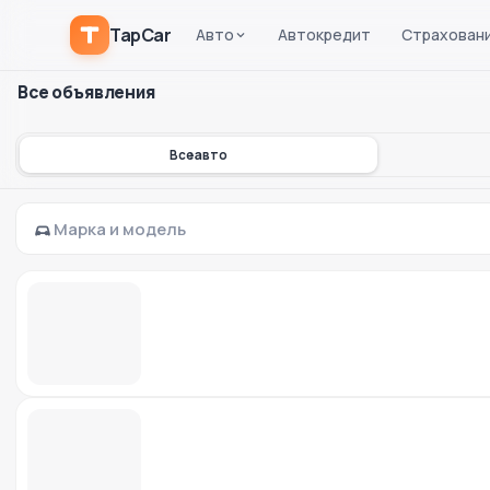
TapCar
Авто
Автокредит
Страхован
Все объявления
Все авто
Марка и модель