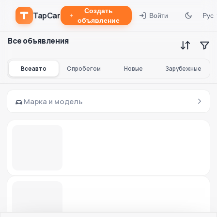
Создать
TapCar
Войти
Рус
объявление
Все объявления
Все авто
С пробегом
Новые
Зарубежные
Марка и модель