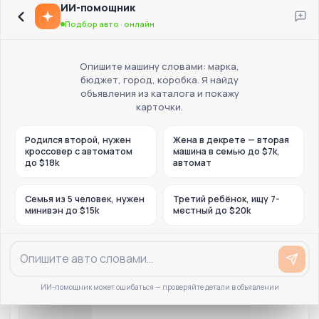
ИИ-помощник
Подбор авто · онлайн
Опишите машину словами: марка,
бюджет, город, коробка. Я найду
объявления из каталога и покажу
карточки.
Родился второй, нужен
Жена в декрете — вторая
кроссовер с автоматом
машина в семью до $7k,
до $18k
автомат
Семья из 5 человек, нужен
Третий ребёнок, ищу 7-
минивэн до $15k
местный до $20k
ИИ-помощник может ошибаться — проверяйте детали в объявлении