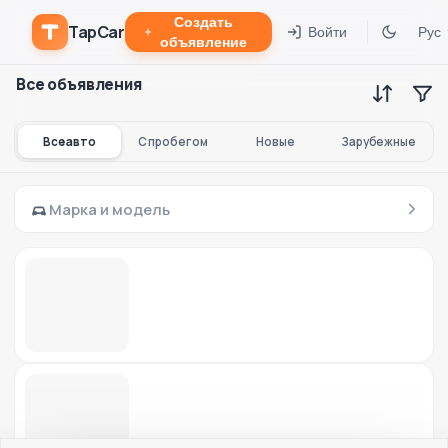
Создать
TapCar
Войти
Рус
объявление
Все объявления
Все авто
С пробегом
Новые
Зарубежные
Марка и модель