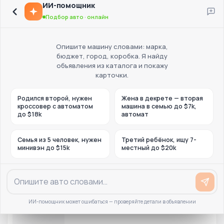
ИИ-помощник
Подбор авто · онлайн
Опишите машину словами: марка,
бюджет, город, коробка. Я найду
объявления из каталога и покажу
карточки.
Родился второй, нужен
Жена в декрете — вторая
кроссовер с автоматом
машина в семью до $7k,
до $18k
автомат
Семья из 5 человек, нужен
Третий ребёнок, ищу 7-
минивэн до $15k
местный до $20k
ИИ-помощник может ошибаться — проверяйте детали в объявлении