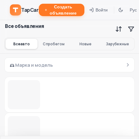
Создать
TapCar
Войти
Рус
объявление
Все объявления
Все авто
С пробегом
Новые
Зарубежные
Марка и модель