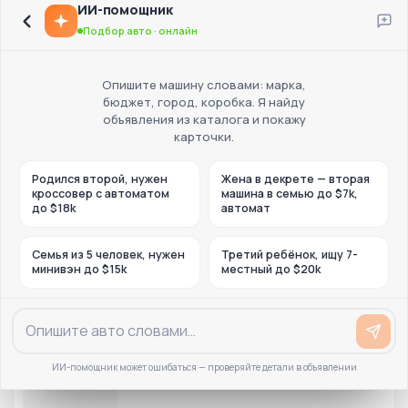
ИИ-помощник
Подбор авто · онлайн
Опишите машину словами: марка,
бюджет, город, коробка. Я найду
объявления из каталога и покажу
карточки.
Родился второй, нужен
Жена в декрете — вторая
кроссовер с автоматом
машина в семью до $7k,
до $18k
автомат
Семья из 5 человек, нужен
Третий ребёнок, ищу 7-
минивэн до $15k
местный до $20k
ИИ-помощник может ошибаться — проверяйте детали в объявлении