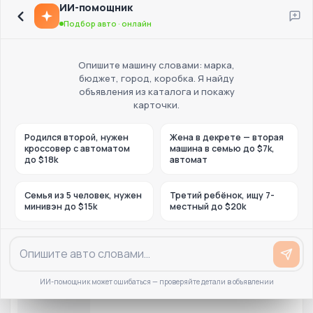
ИИ-помощник
Подбор авто · онлайн
Опишите машину словами: марка,
бюджет, город, коробка. Я найду
объявления из каталога и покажу
карточки.
Родился второй, нужен
Жена в декрете — вторая
кроссовер с автоматом
машина в семью до $7k,
до $18k
автомат
Семья из 5 человек, нужен
Третий ребёнок, ищу 7-
минивэн до $15k
местный до $20k
ИИ-помощник может ошибаться — проверяйте детали в объявлении