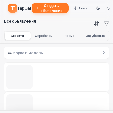
Создать
TapCar
Войти
Рус
объявление
Все объявления
Все авто
С пробегом
Новые
Зарубежные
Марка и модель