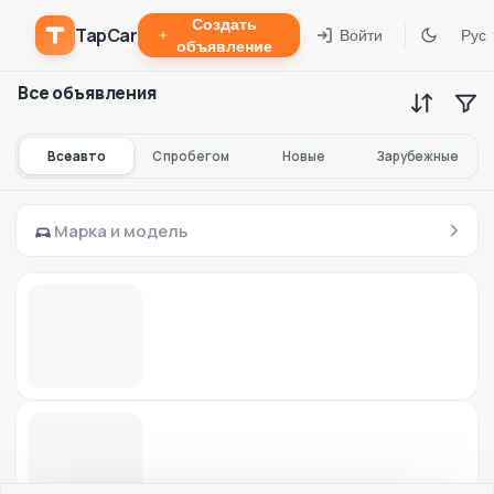
Создать
TapCar
Войти
Рус
объявление
Все объявления
Все авто
С пробегом
Новые
Зарубежные
Марка и модель