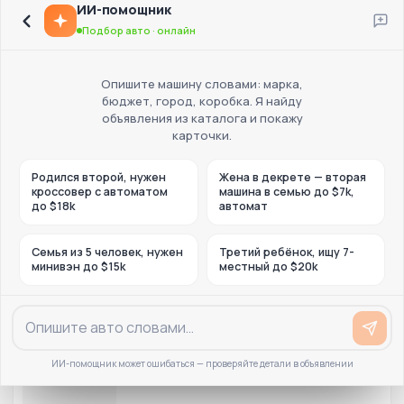
ИИ-помощник
Подбор авто · онлайн
Опишите машину словами: марка,
бюджет, город, коробка. Я найду
объявления из каталога и покажу
карточки.
Родился второй, нужен
Жена в декрете — вторая
кроссовер с автоматом
машина в семью до $7k,
до $18k
автомат
Семья из 5 человек, нужен
Третий ребёнок, ищу 7-
минивэн до $15k
местный до $20k
ИИ-помощник может ошибаться — проверяйте детали в объявлении