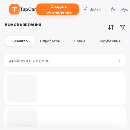
Создать
TapCar
Войти
Рус
объявление
Все объявления
Все авто
С пробегом
Новые
Зарубежные
Марка и модель