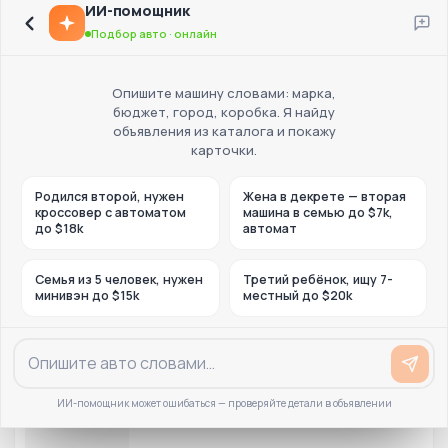
ИИ-помощник
Подбор авто · онлайн
Опишите машину словами: марка,
бюджет, город, коробка. Я найду
объявления из каталога и покажу
карточки.
Родился второй, нужен
Жена в декрете — вторая
кроссовер с автоматом
машина в семью до $7k,
до $18k
автомат
Семья из 5 человек, нужен
Третий ребёнок, ищу 7-
минивэн до $15k
местный до $20k
ИИ-помощник может ошибаться — проверяйте детали в объявлении