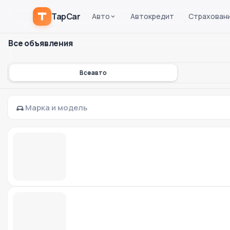
TapCar
Авто
Автокредит
Страхован
Все объявления
Все авто
Марка и модель