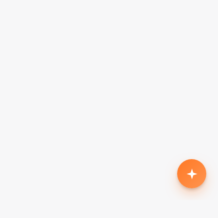
Родился второй, нужен кроссовер с автоматом
до $18k
Жена в декрете — вторая машина в семью до
$7k, автомат
Семья из 5 человек, нужен минивэн до $15k
Третий ребёнок, ищу 7-местный до $20k