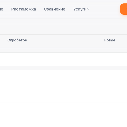
ие
Растаможка
Сравнение
Услуги
С пробегом
Новые