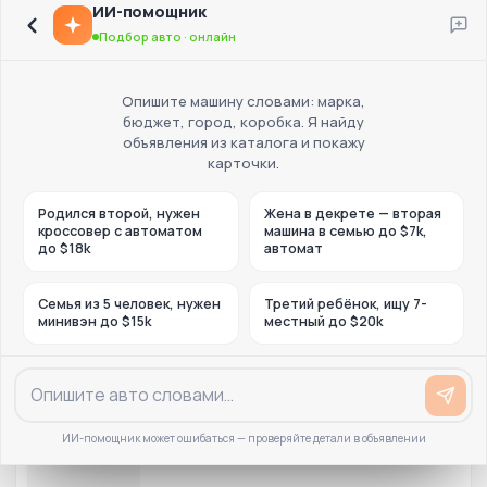
ИИ-помощник
Подбор авто · онлайн
Опишите машину словами: марка,
бюджет, город, коробка. Я найду
объявления из каталога и покажу
карточки.
Родился второй, нужен
Жена в декрете — вторая
кроссовер с автоматом
машина в семью до $7k,
до $18k
автомат
Семья из 5 человек, нужен
Третий ребёнок, ищу 7-
минивэн до $15k
местный до $20k
ИИ-помощник может ошибаться — проверяйте детали в объявлении