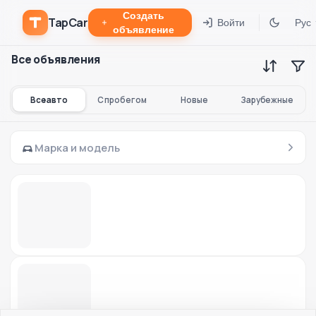
Создать
TapCar
Войти
Рус
объявление
Все объявления
Все авто
С пробегом
Новые
Зарубежные
Марка и модель