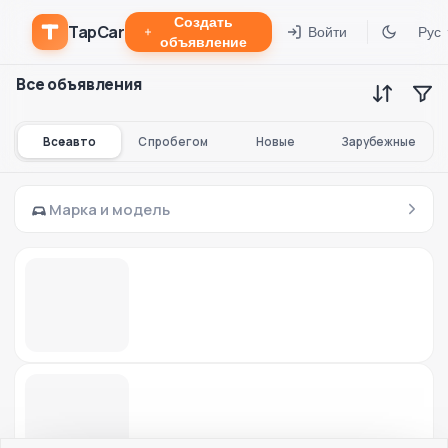
Создать
TapCar
Войти
Рус
объявление
Все объявления
Все авто
С пробегом
Новые
Зарубежные
Марка и модель