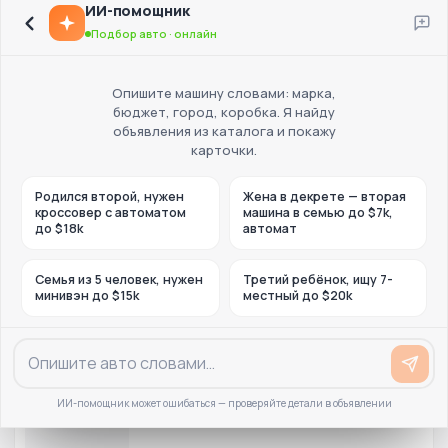
ИИ-помощник
Подбор авто · онлайн
Опишите машину словами: марка,
бюджет, город, коробка. Я найду
объявления из каталога и покажу
карточки.
Родился второй, нужен
Жена в декрете — вторая
кроссовер с автоматом
машина в семью до $7k,
до $18k
автомат
Семья из 5 человек, нужен
Третий ребёнок, ищу 7-
минивэн до $15k
местный до $20k
ИИ-помощник может ошибаться — проверяйте детали в объявлении