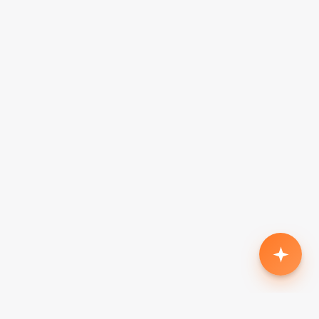
Родился второй, нужен кроссовер с автоматом
до $18k
Жена в декрете — вторая машина в семью до
$7k, автомат
Семья из 5 человек, нужен минивэн до $15k
Третий ребёнок, ищу 7-местный до $20k