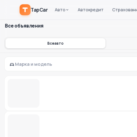
TapCar
Авто
Автокредит
Страхован
Все объявления
Все авто
Марка и модель