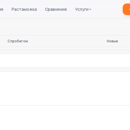
ие
Растаможка
Сравнение
Услуги
С пробегом
Новые