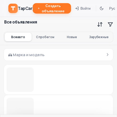
Создать
TapCar
Войти
Рус
объявление
Все объявления
Все авто
С пробегом
Новые
Зарубежные
Марка и модель