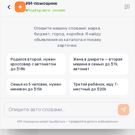
ИИ-помощник
Подбор авто · онлайн
Опишите машину словами: марка,
бюджет, город, коробка. Я найду
объявления из каталога и покажу
карточки.
Родился второй, нужен
Жена в декрете — вторая
кроссовер с автоматом
машина в семью до $7k,
до $18k
автомат
Семья из 5 человек, нужен
Третий ребёнок, ищу 7-
минивэн до $15k
местный до $20k
ИИ-помощник может ошибаться — проверяйте детали в объявлении