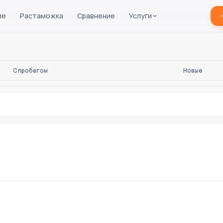
ие
Растаможка
Сравнение
Услуги
С пробегом
Новые