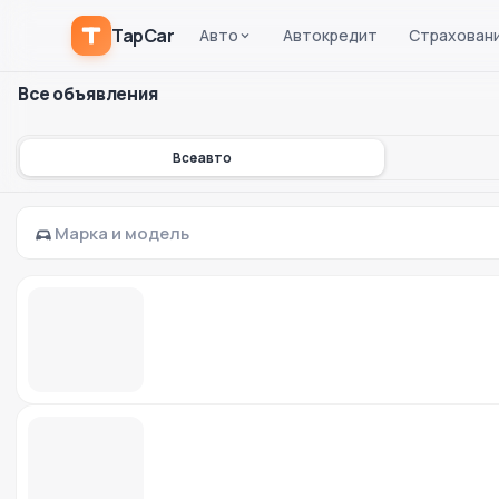
TapCar
Авто
Автокредит
Страхован
Все объявления
Все авто
Марка и модель