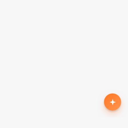
Родился второй, нужен кроссовер с автоматом
до $18k
Жена в декрете — вторая машина в семью до
$7k, автомат
Семья из 5 человек, нужен минивэн до $15k
Третий ребёнок, ищу 7-местный до $20k