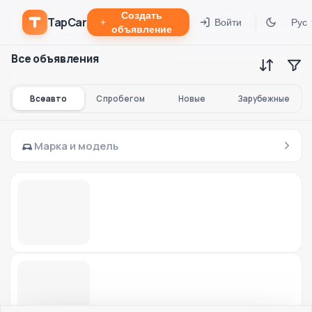
Создать
TapCar
Войти
Рус
объявление
Все объявления
Все авто
С пробегом
Новые
Зарубежные
Марка и модель