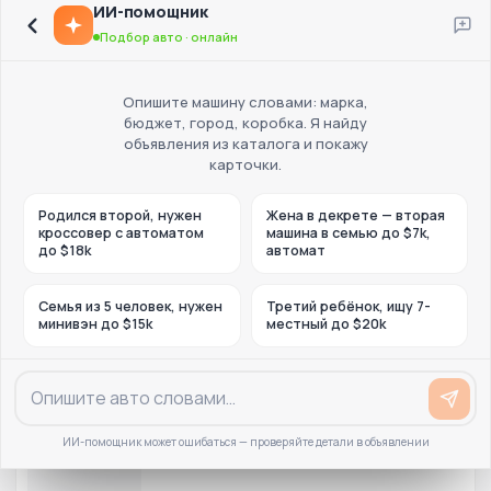
ИИ-помощник
Подбор авто · онлайн
Опишите машину словами: марка,
бюджет, город, коробка. Я найду
объявления из каталога и покажу
карточки.
Родился второй, нужен
Жена в декрете — вторая
кроссовер с автоматом
машина в семью до $7k,
до $18k
автомат
Семья из 5 человек, нужен
Третий ребёнок, ищу 7-
минивэн до $15k
местный до $20k
ИИ-помощник может ошибаться — проверяйте детали в объявлении