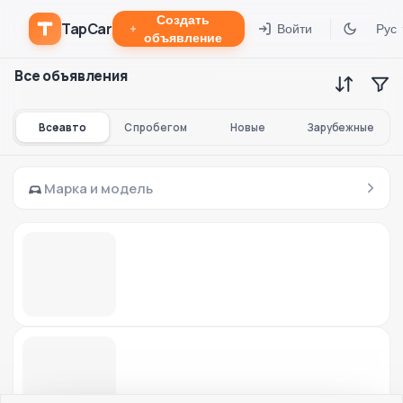
Создать
TapCar
Войти
Рус
объявление
Все объявления
Все авто
С пробегом
Новые
Зарубежные
Марка и модель