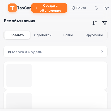
Создать
TapCar
Войти
Рус
объявление
Все объявления
Все авто
С пробегом
Новые
Зарубежные
Марка и модель