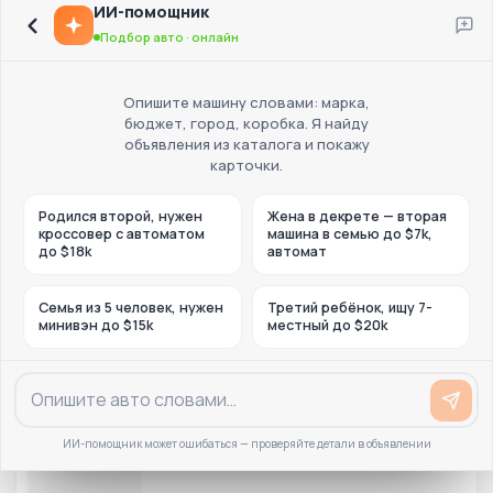
ИИ-помощник
Подбор авто · онлайн
Опишите машину словами: марка,
бюджет, город, коробка. Я найду
объявления из каталога и покажу
карточки.
Родился второй, нужен
Жена в декрете — вторая
кроссовер с автоматом
машина в семью до $7k,
до $18k
автомат
Семья из 5 человек, нужен
Третий ребёнок, ищу 7-
минивэн до $15k
местный до $20k
ИИ-помощник может ошибаться — проверяйте детали в объявлении