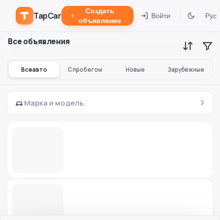
Создать
TapCar
Войти
Рус
объявление
Все объявления
Все авто
С пробегом
Новые
Зарубежные
Марка и модель