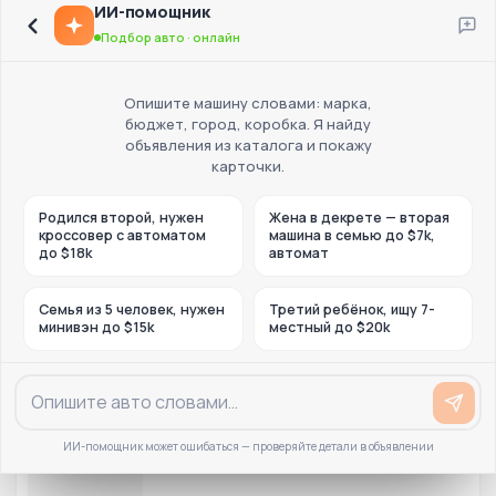
ИИ-помощник
Подбор авто · онлайн
Опишите машину словами: марка,
бюджет, город, коробка. Я найду
объявления из каталога и покажу
карточки.
Родился второй, нужен
Жена в декрете — вторая
кроссовер с автоматом
машина в семью до $7k,
до $18k
автомат
Семья из 5 человек, нужен
Третий ребёнок, ищу 7-
минивэн до $15k
местный до $20k
ИИ-помощник может ошибаться — проверяйте детали в объявлении