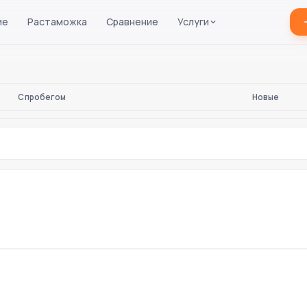
ие
Растаможка
Сравнение
Услуги
С пробегом
Новые