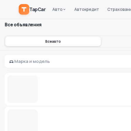
TapCar
Авто
Автокредит
Страхован
Все объявления
Все авто
Марка и модель