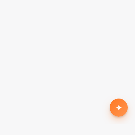
Родился второй, нужен кроссовер с автоматом
до $18k
Жена в декрете — вторая машина в семью до
$7k, автомат
Семья из 5 человек, нужен минивэн до $15k
Третий ребёнок, ищу 7-местный до $20k