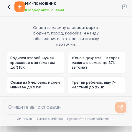
ИИ-помощник
Подбор авто · онлайн
Опишите машину словами: марка,
бюджет, город, коробка. Я найду
объявления из каталога и покажу
карточки.
Родился второй, нужен
Жена в декрете — вторая
кроссовер с автоматом
машина в семью до $7k,
до $18k
автомат
Семья из 5 человек, нужен
Третий ребёнок, ищу 7-
минивэн до $15k
местный до $20k
ИИ-помощник может ошибаться — проверяйте детали в объявлении