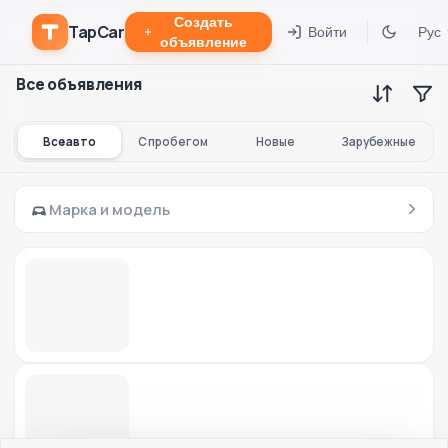
Создать
TapCar
Войти
Рус
объявление
Все объявления
Все авто
С пробегом
Новые
Зарубежные
Марка и модель