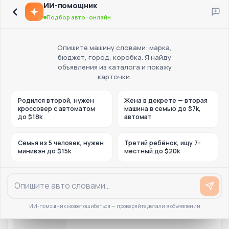
ИИ-помощник
Подбор авто · онлайн
Опишите машину словами: марка,
бюджет, город, коробка. Я найду
объявления из каталога и покажу
карточки.
Родился второй, нужен
Жена в декрете — вторая
кроссовер с автоматом
машина в семью до $7k,
до $18k
автомат
Семья из 5 человек, нужен
Третий ребёнок, ищу 7-
минивэн до $15k
местный до $20k
ИИ-помощник может ошибаться — проверяйте детали в объявлении