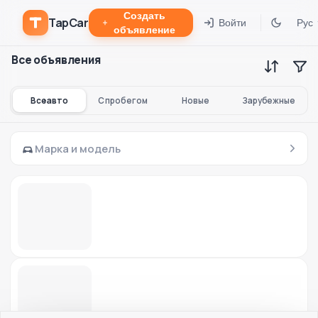
Создать
TapCar
Войти
Рус
объявление
Все объявления
Все авто
С пробегом
Новые
Зарубежные
Марка и модель