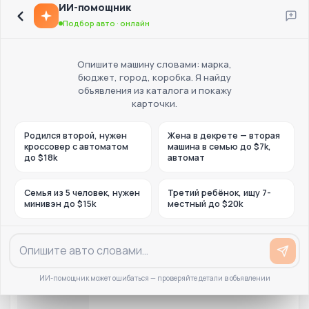
ИИ-помощник
Подбор авто · онлайн
Опишите машину словами: марка,
бюджет, город, коробка. Я найду
объявления из каталога и покажу
карточки.
Родился второй, нужен
Жена в декрете — вторая
кроссовер с автоматом
машина в семью до $7k,
до $18k
автомат
Семья из 5 человек, нужен
Третий ребёнок, ищу 7-
минивэн до $15k
местный до $20k
ИИ-помощник может ошибаться — проверяйте детали в объявлении