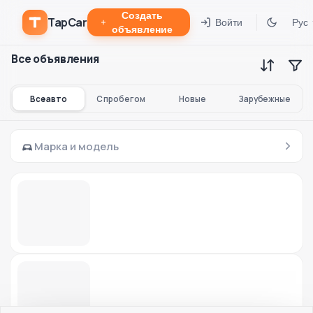
Создать
TapCar
Войти
Рус
объявление
Все объявления
Все авто
С пробегом
Новые
Зарубежные
Марка и модель