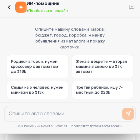
ИИ-помощник
Подбор авто · онлайн
Опишите машину словами: марка,
бюджет, город, коробка. Я найду
объявления из каталога и покажу
карточки.
Родился второй, нужен
Жена в декрете — вторая
кроссовер с автоматом
машина в семью до $7k,
до $18k
автомат
Семья из 5 человек, нужен
Третий ребёнок, ищу 7-
минивэн до $15k
местный до $20k
ИИ-помощник может ошибаться — проверяйте детали в объявлении