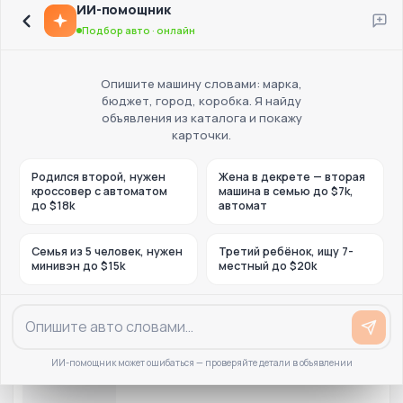
ИИ-помощник
Подбор авто · онлайн
Опишите машину словами: марка,
бюджет, город, коробка. Я найду
объявления из каталога и покажу
карточки.
Родился второй, нужен
Жена в декрете — вторая
кроссовер с автоматом
машина в семью до $7k,
до $18k
автомат
Семья из 5 человек, нужен
Третий ребёнок, ищу 7-
минивэн до $15k
местный до $20k
ИИ-помощник может ошибаться — проверяйте детали в объявлении