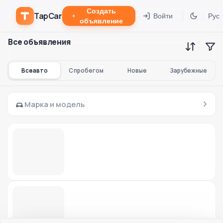
Создать
TapCar
Войти
Рус
объявление
Все объявления
Все авто
С пробегом
Новые
Зарубежные
Марка и модель