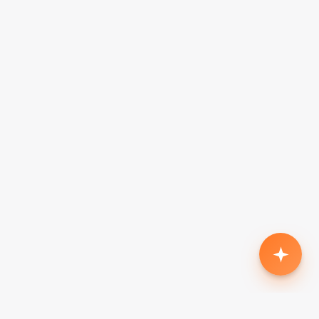
Родился второй, нужен кроссовер с автоматом
до $18k
Жена в декрете — вторая машина в семью до
$7k, автомат
Семья из 5 человек, нужен минивэн до $15k
Третий ребёнок, ищу 7-местный до $20k