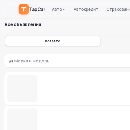
TapCar
Авто
Автокредит
Страхован
Все объявления
Все авто
Марка и модель