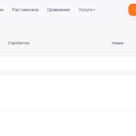
ие
Растаможка
Сравнение
Услуги
С пробегом
Новые