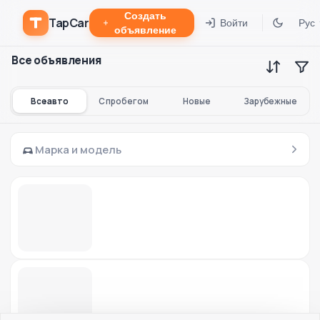
Создать
TapCar
Войти
Рус
объявление
Все объявления
Все авто
С пробегом
Новые
Зарубежные
Марка и модель