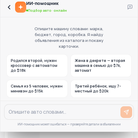
ИИ-помощник
Подбор авто · онлайн
Опишите машину словами: марка,
бюджет, город, коробка. Я найду
объявления из каталога и покажу
карточки.
Родился второй, нужен
Жена в декрете — вторая
кроссовер с автоматом
машина в семью до $7k,
до $18k
автомат
Семья из 5 человек, нужен
Третий ребёнок, ищу 7-
минивэн до $15k
местный до $20k
ИИ-помощник может ошибаться — проверяйте детали в объявлении