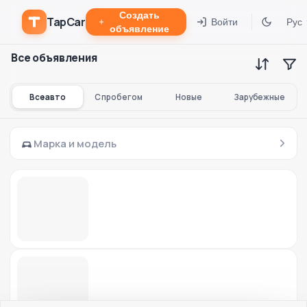
Создать
TapCar
Войти
Рус
объявление
Все объявления
Все авто
С пробегом
Новые
Зарубежные
Марка и модель