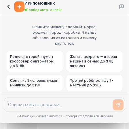
ИИ-помощник
Подбор авто · онлайн
Опишите машину словами: марка,
бюджет, город, коробка. Я найду
объявления из каталога и покажу
карточки.
Родился второй, нужен
Жена в декрете — вторая
кроссовер с автоматом
машина в семью до $7k,
до $18k
автомат
Семья из 5 человек, нужен
Третий ребёнок, ищу 7-
минивэн до $15k
местный до $20k
ИИ-помощник может ошибаться — проверяйте детали в объявлении