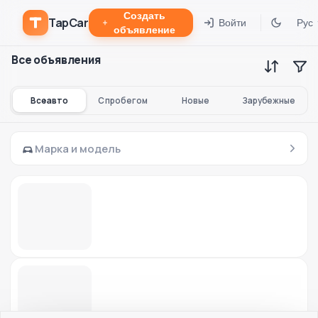
Создать
TapCar
Войти
Рус
объявление
Все объявления
Все авто
С пробегом
Новые
Зарубежные
Марка и модель