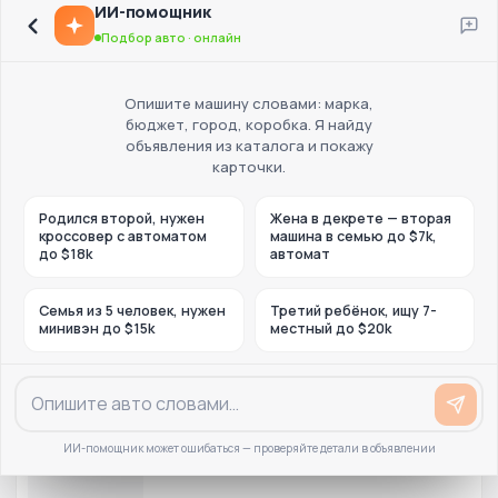
ИИ-помощник
Подбор авто · онлайн
Опишите машину словами: марка,
бюджет, город, коробка. Я найду
объявления из каталога и покажу
карточки.
Родился второй, нужен
Жена в декрете — вторая
кроссовер с автоматом
машина в семью до $7k,
до $18k
автомат
Семья из 5 человек, нужен
Третий ребёнок, ищу 7-
минивэн до $15k
местный до $20k
ИИ-помощник может ошибаться — проверяйте детали в объявлении